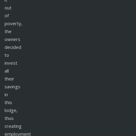
out
of
poverty,
the
owners
decided
to
invest
all
their
savings
in
this
lodge,
thus
creating
employment