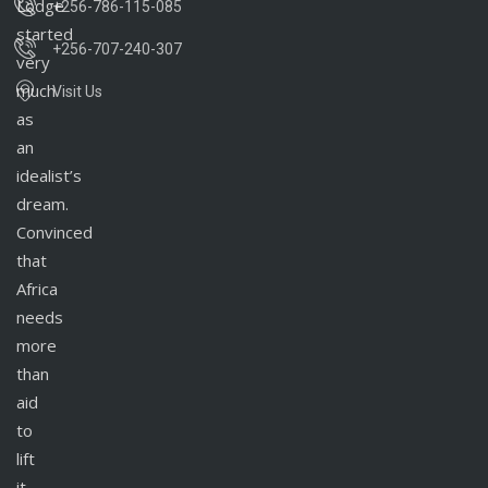
Lodge
+256-786-115-085
started
+256-707-240-307
very
much
Visit Us
as
an
idealist’s
dream.
Convinced
that
Africa
needs
more
than
aid
to
lift
it