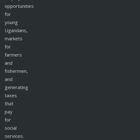
opportunities
for
young
Ugandans,
markets
for
farmers
and
fishermen,
and
generating
taxes
that
pay
for
social
services.