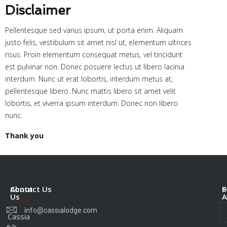
Disclaimer
Pellentesque sed varius ipsum, ut porta enim. Aliquam
justo felis, vestibulum sit amet nisl ut, elementum ultrices
risus. Proin elementum consequat metus, vel tincidunt
est pulvinar non. Donec posuere lectus ut libero lacinia
interdum. Nunc ut erat lobortis, interdum metus at,
pellentesque libero. Nunc mattis libero sit amet velit
lobortis, et viverra ipsum interdum. Donec non libero
nunc.
Thank you
About
Contact Us
S
P
Us
A
info@cassialodge.com
Cassia